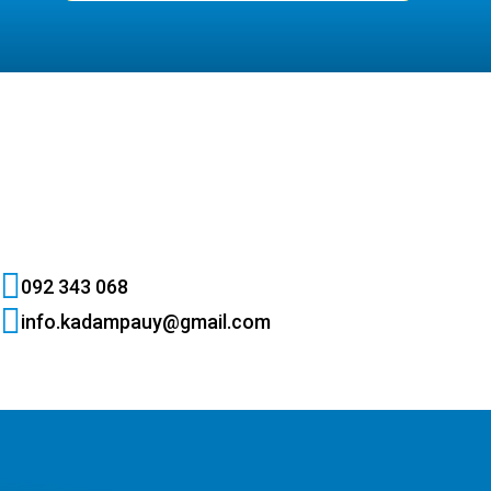
092 343 068
info.kadampauy@gmail.com