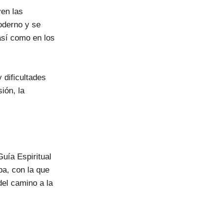
yen las
oderno y se
así como en los
 dificultades
ión, la
Guía Espiritual
a, con la que
del camino a la