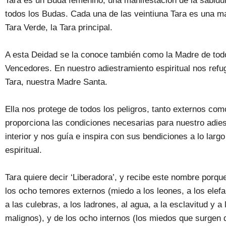
Tara es un Buda femenino, una manifestación de la sabidur
todos los Budas. Cada una de las veintiuna Tara es una m
Tara Verde, la Tara principal.
A esta Deidad se la conoce también como la Madre de tod
Vencedores. En nuestro adiestramiento espiritual nos ref
Tara, nuestra Madre Santa.
Ella nos protege de todos los peligros, tanto externos com
proporciona las condiciones necesarias para nuestro adie
interior y nos guía e inspira con sus bendiciones a lo larg
espiritual.
Tara quiere decir ‘Liberadora’, y recibe este nombre porqu
los ocho temores externos (miedo a los leones, a los elefa
a las culebras, a los ladrones, al agua, a la esclavitud y a 
malignos), y de los ocho internos (los miedos que surgen de