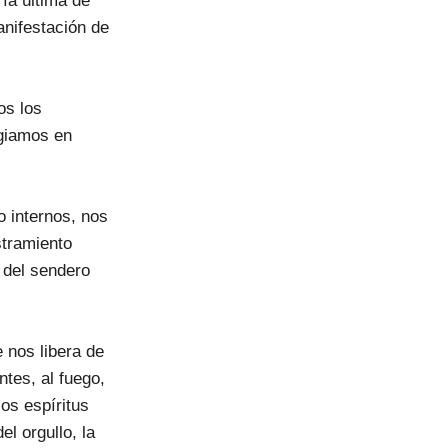
ía última de
anifestación de
os los
ugiamos en
o internos, nos
stramiento
o del sendero
e nos libera de
ntes, al fuego,
los espíritus
l orgullo, la