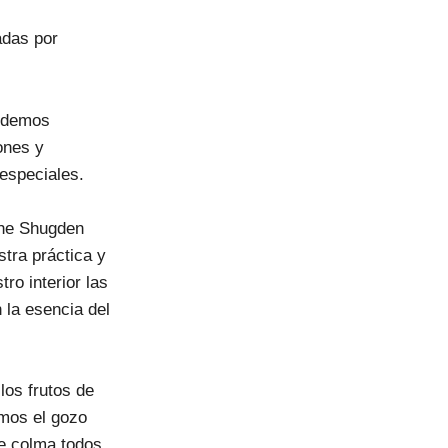
adas por
podemos
iones y
especiales.
jhe Shugden
tra práctica y
ro interior las
 la esencia del
los frutos de
emos el gozo
ue colma todos