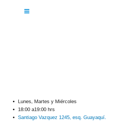
Skip
Main
to
content
Menu
Lunes, Martes y Miércoles
18:00 a19:00 hrs
Santiago Vazquez 1245, esq. Guayaquí.