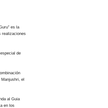
Guru” es la
s realizaciones
 especial de
combinación
Manjushri, el
nda al Guia
a en los