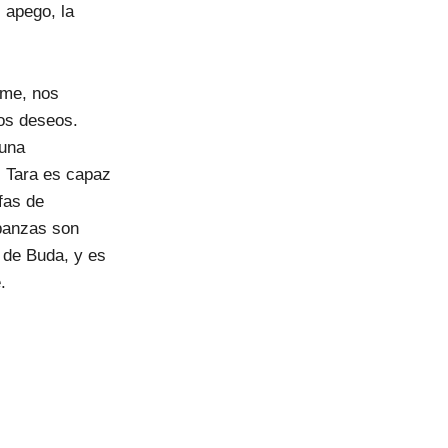
l apego, la
rme, nos
ros deseos.
 una
, Tara es capaz
fas de
abanzas son
 de Buda, y es
.