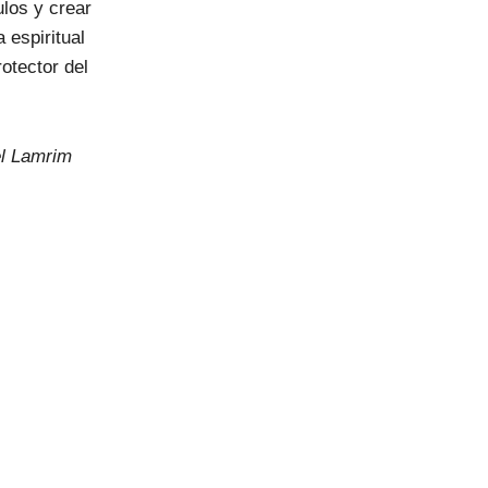
los y crear
 espiritual
otector del
el Lamrim