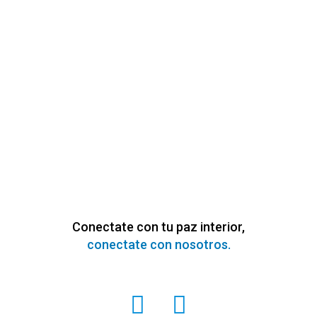
Conectate con tu paz interior,
conectate con nosotros.
I
F