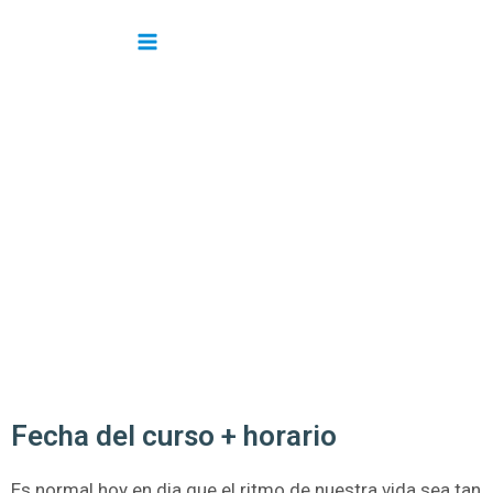
Skip
Main
to
content
Menu
Fecha del curso + horario
Es normal hoy en dia que el ritmo de nuestra vida sea tan