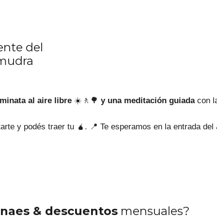
ente del
mudra
minata al aire libre
☀️🚶🌳
y una meditación guiada
con l
arte y podés traer tu 🧉. 📍 Te esperamos en la entrada del
naes & descuentos
mensuales?