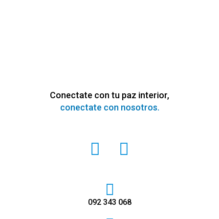
Conectate con tu paz interior,
conectate con nosotros.
I
F
n
a
s
c
t
e
092 343 068
a
b