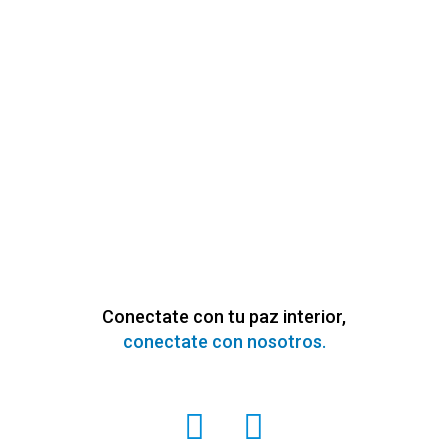
Conectate con tu paz interior,
conectate con nosotros.
I
F